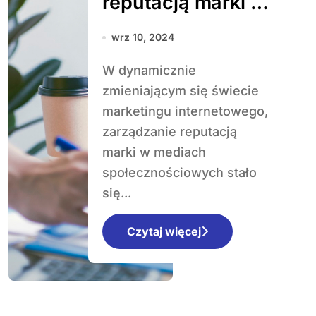
reputacją marki w
mediach
wrz 10, 2024
społecznościowy
W dynamicznie
ch – kluczowe
zmieniającym się świecie
aspekty
marketingu internetowego,
zarządzanie reputacją
marki w mediach
społecznościowych stało
się...
Czytaj więcej