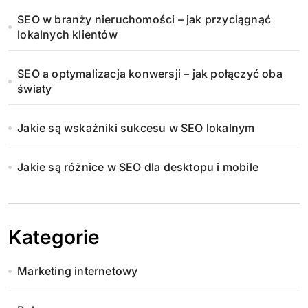
w
SEO w branży nieruchomości – jak przyciągnąć
a
lokalnych klientów
n
SEO a optymalizacja konwersji – jak połączyć oba
i
światy
e
Jakie są wskaźniki sukcesu w SEO lokalnym
w
Jakie są różnice w SEO dla desktopu i mobile
p
i
s
Kategorie
ó
Marketing internetowy
w