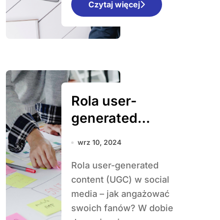
Czytaj więcej
Rola user-
generated
content (UGC) w
wrz 10, 2024
social media – jak
Rola user-generated
angażować
content (UGC) w social
swoich fanów?
media – jak angażować
swoich fanów? W dobie