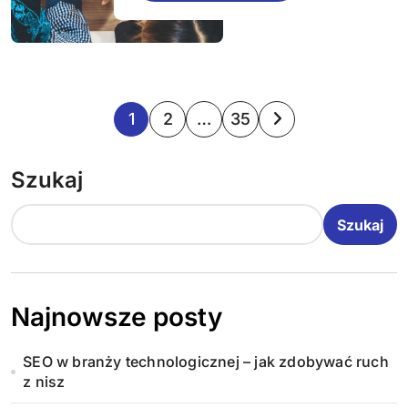
S
1
2
…
35
t
Szukaj
r
o
Szukaj
n
i
Najnowsze posty
c
SEO w branży technologicznej – jak zdobywać ruch
o
z nisz