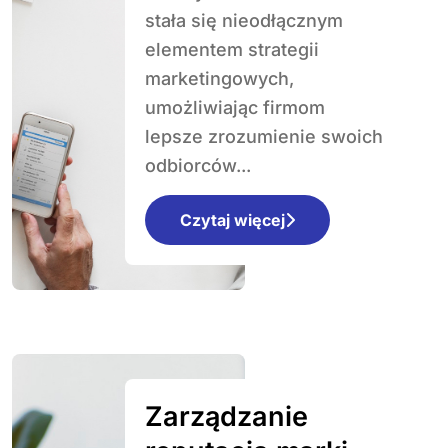
działań
stała się nieodłącznym
marketingowych?
elementem strategii
marketingowych,
umożliwiając firmom
lepsze zrozumienie swoich
odbiorców...
Czytaj więcej
Zarządzanie