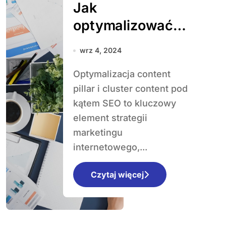
Jak
optymalizować
content pillar i
wrz 4, 2024
cluster content
Optymalizacja content
pod kątem SEO?
pillar i cluster content pod
kątem SEO to kluczowy
element strategii
marketingu
internetowego,...
Czytaj więcej