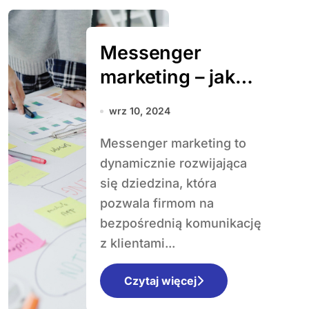
Messenger
marketing – jak
skutecznie
wrz 10, 2024
wykorzystywać
Messenger marketing to
chatboty i
dynamicznie rozwijająca
komunikatory?
się dziedzina, która
pozwala firmom na
bezpośrednią komunikację
z klientami...
Czytaj więcej