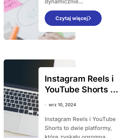
dynamicznie...
Czytaj więcej
Instagram Reels i
YouTube Shorts –
jak tworzyć
wrz 10, 2024
krótkie formy
Instagram Reels i YouTube
wideo, które
Shorts to dwie platformy,
zdobywają
które zyskały ogromną