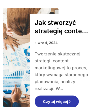
Jak stworzyć
strategię content
marketingową
wrz 4, 2024
krok po kroku?
Tworzenie skutecznej
strategii content
marketingowej to proces,
który wymaga starannego
planowania, analizy i
realizacji. W...
Czytaj więcej