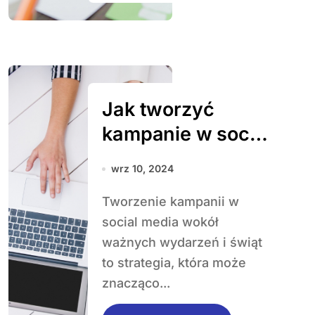
Jak tworzyć
kampanie w social
media wokół
wrz 10, 2024
ważnych
Tworzenie kampanii w
wydarzeń i świąt?
social media wokół
ważnych wydarzeń i świąt
to strategia, która może
znacząco...