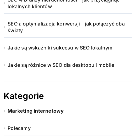
a
lokalnych klientów
n
SEO a optymalizacja konwersji – jak połączyć oba
i
światy
e
Jakie są wskaźniki sukcesu w SEO lokalnym
w
Jakie są różnice w SEO dla desktopu i mobile
p
i
s
Kategorie
ó
Marketing internetowy
w
Polecamy