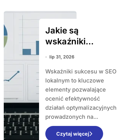
Jakie są
wskaźniki
sukcesu w SEO
lip 31, 2026
lokalnym
Wskaźniki sukcesu w SEO
lokalnym to kluczowe
elementy pozwalające
ocenić efektywność
działań optymalizacyjnych
prowadzonych na...
Czytaj więcej