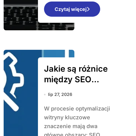
Czytaj więcej
Jakie są różnice
między SEO
technicznym a
lip 27, 2026
contentowym
W procesie optymalizacji
witryny kluczowe
znaczenie mają dwa
główne obszary: SEO