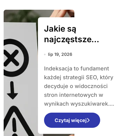
Jakie są
najczęstsze
problemy z
lip 19, 2026
indeksacją
Indeksacja to fundament
każdej strategii SEO, który
decyduje o widoczności
stron internetowych w
wynikach wyszukiwarek....
Czytaj więcej