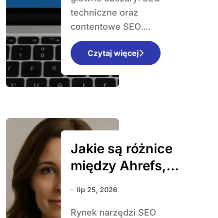
techniczne oraz
contentowe SEO....
Czytaj więcej
Jakie są różnice
między Ahrefs,
Semrush i Senuto
lip 25, 2026
Rynek narzędzi SEO