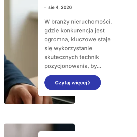
jak przyciągnąć
sie 4, 2026
lokalnych
W branży nieruchomości,
klientów
gdzie konkurencja jest
ogromna, kluczowe staje
się wykorzystanie
skutecznych technik
pozycjonowania, by...
Czytaj więcej