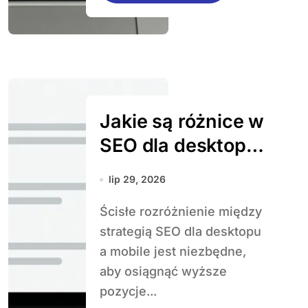
Jakie są różnice w
SEO dla desktopu
i mobile
lip 29, 2026
Ścisłe rozróżnienie między
strategią SEO dla desktopu
a mobile jest niezbędne,
aby osiągnąć wyższe
pozycje...