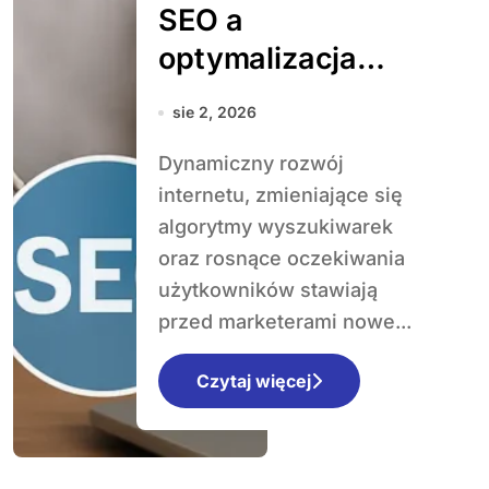
SEO a
optymalizacja
konwersji – jak
sie 2, 2026
połączyć oba
Dynamiczny rozwój
światy
internetu, zmieniające się
algorytmy wyszukiwarek
oraz rosnące oczekiwania
użytkowników stawiają
przed marketerami nowe...
Czytaj więcej