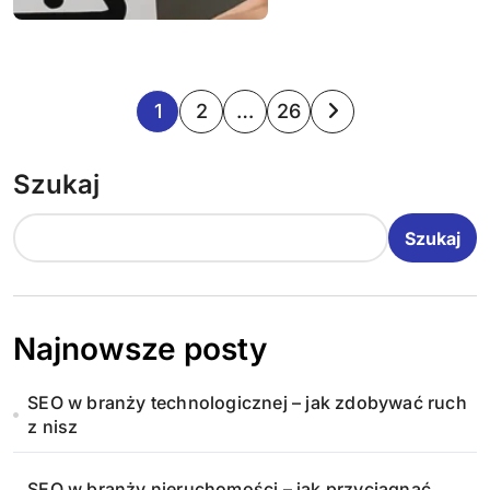
S
1
2
…
26
t
Szukaj
r
o
Szukaj
n
i
Najnowsze posty
c
SEO w branży technologicznej – jak zdobywać ruch
o
z nisz
w
SEO w branży nieruchomości – jak przyciągnąć