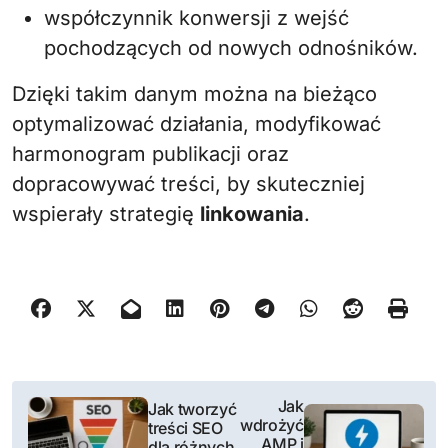
współczynnik konwersji z wejść
pochodzących od nowych odnośników.
Dzięki takim danym można na bieżąco
optymalizować działania, modyfikować
harmonogram publikacji oraz
dopracowywać treści, by skuteczniej
wspierały strategię
linkowania
.
N
Jak
Jak tworzyć
wdrożyć
treści SEO
a
AMP i
dla różnych