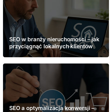
u
SEO w branży nieruchomości – jak
przyciągnąć lokalnych klientów
SEO a optymalizacja konwersji –