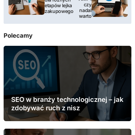
czy
etapów lejka
w
nadal
zakupowego
warto
i
g
Polecamy
a
c
j
a
w
SEO w branży technologicznej – jak
p
zdobywać ruch z nisz
i
s