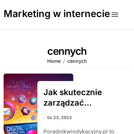
Skip
to
Marketing w internecie
content
cennych
Home
cennych
Jak skutecznie
zarządzać
procesem
lis 23, 2023
windykacji:
Poradnikwindykacyjny.pl to