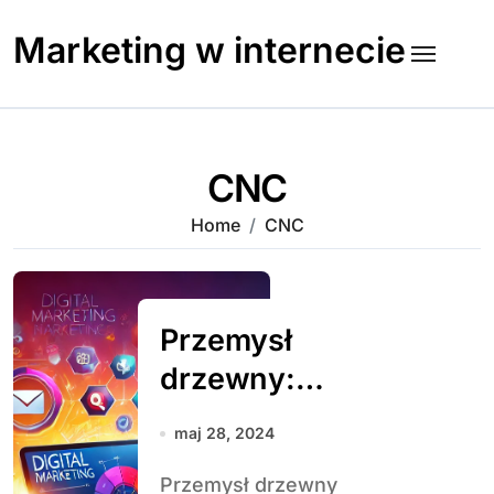
Skip
to
Marketing w internecie
content
CNC
Home
CNC
Przemysł
drzewny:
kluczowy sektor
maj 28, 2024
gospodarki i jego
Przemysł drzewny