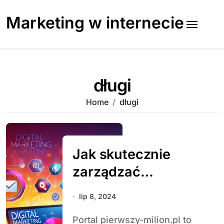
Skip
to
Marketing w internecie
content
długi
Home
długi
Jak skutecznie
zarządzać
finansami, aby
lip 8, 2024
osiągnąć
Portal pierwszy-milion.pl to