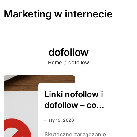
Skip
to
Marketing w internecie
content
dofollow
Home
dofollow
Linki nofollow i
dofollow – co
warto wiedzieć
sty 19, 2026
Skuteczne zarządzanie