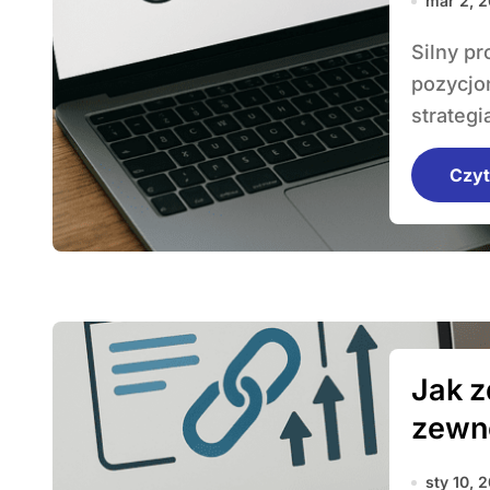
mar 2, 
Silny profil linków to fundament skutecznego
pozycjo
strategia
Czyt
Jak z
zewn
sty 10, 