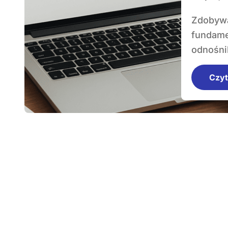
Zdobywanie wartościowych linków zewnętrznych to
fundamen
odnośnik
Czyt