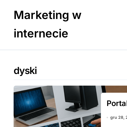
Skip
to
Marketing w
content
internecie
dyski
Porta
gru 28,