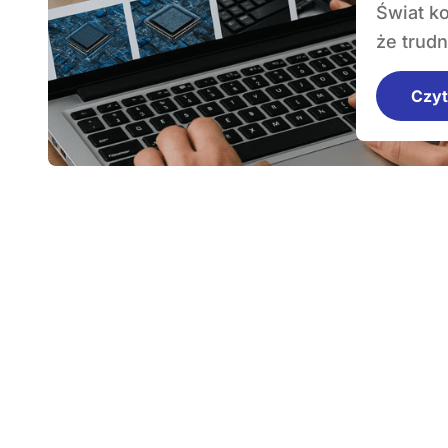
Świat komputerów rozwija się w tak szybkim tempie,
że trud
Czyt