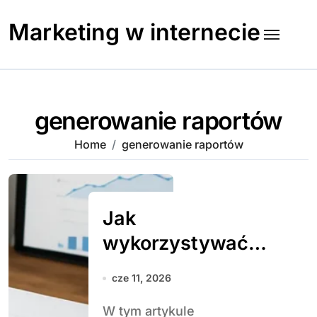
Skip
to
Marketing w internecie
content
generowanie raportów
Home
generowanie raportów
Jak
wykorzystywać
dane z Google API
cze 11, 2026
do SEO
W tym artykule