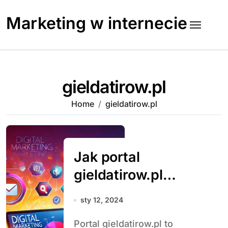
Skip
to
Marketing w internecie
content
gieldatirow.pl
Home
gieldatirow.pl
Jak portal
gieldatirow.pl
wspiera branżę
sty 12, 2024
transportową
Portal gieldatirow.pl to