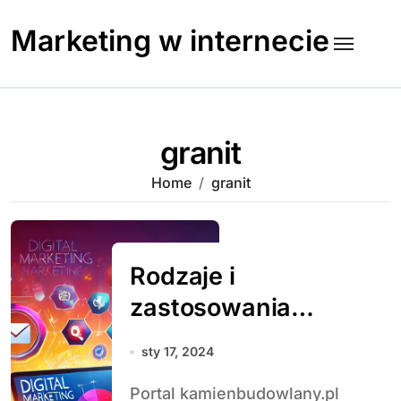
Skip
to
Marketing w internecie
content
granit
Home
granit
Rodzaje i
zastosowania
kamienia
sty 17, 2024
budowlanego w
Portal kamienbudowlany.pl