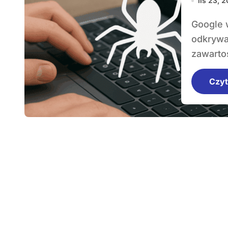
lis 23, 
Google wykorzystuje zaawansowane mechanizmy do
odkrywa
zawartoś
Czyt