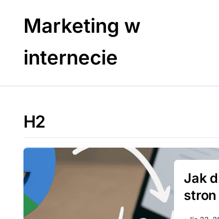
Skip
to
Marketing w
content
internecie
H2
Jak d
stron