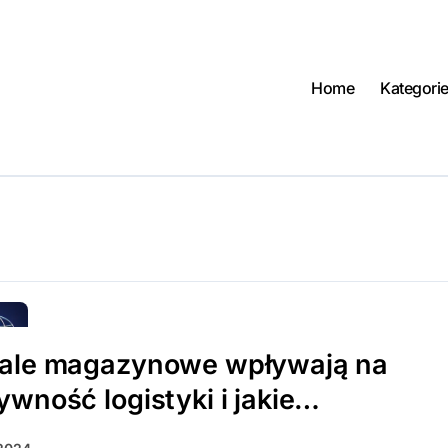
Home
Kategori
hale magazynowe wpływają na
ywność logistyki i jakie
acje mogą przynieść korzyści