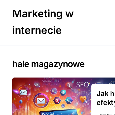
Skip
to
Marketing w
content
internecie
hale magazynowe
Jak 
efekt
innow