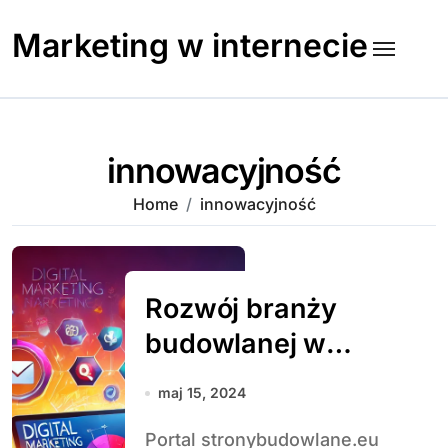
Skip
to
Marketing w internecie
content
innowacyjność
Home
innowacyjność
Rozwój branży
budowlanej w
Polsce: nowe
maj 15, 2024
technologie i
Portal stronybudowlane.eu