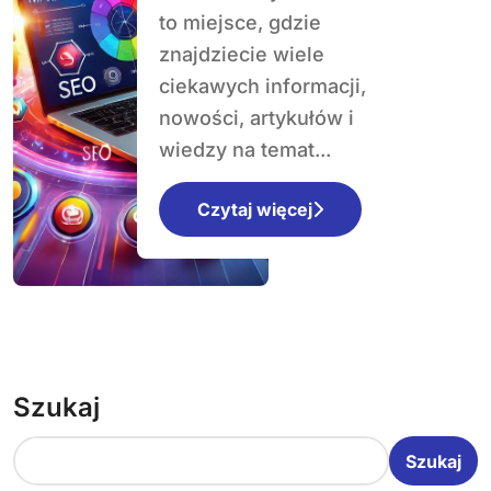
ekologiczne
to miejsce, gdzie
trendy
znajdziecie wiele
kształtujące
ciekawych informacji,
przyszłość
nowości, artykułów i
wiedzy na temat...
Czytaj więcej
Szukaj
Szukaj