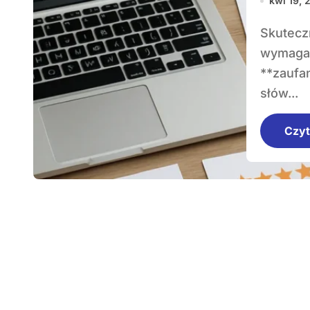
kwi 19, 
Skuteczne pozycjonowanie stron z recenzjami
wymaga 
**zaufa
słów...
Czyt