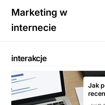
Skip
to
Marketing w
content
internecie
interakcje
Jak p
recen