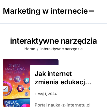
Skip
to
Marketing w internecie
content
interaktywne narzędzia
Home
interaktywne narzędzia
Jak internet
zmienia edukację:
nowe możliwości i
maj 1, 2024
wyzwania
Portal nauka-z-internetu.pl