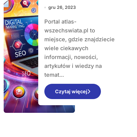
skarbnica wiedzy
gru 26, 2023
o kosmosie i
Portal atlas-
wszechświecie
wszechswiata.pl to
miejsce, gdzie znajdziecie
wiele ciekawych
informacji, nowości,
artykułów i wiedzy na
temat...
Czytaj więcej