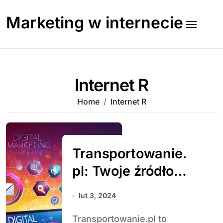
Skip
to
Marketing w internecie
content
Internet R
Home
Internet R
Transportowanie.
pl: Twoje źródło
wiedzy o
lut 3, 2024
transporcie i
Transportowanie.pl to