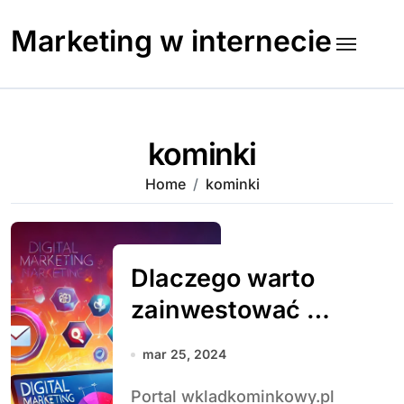
Skip
to
Marketing w internecie
content
kominki
Home
kominki
Dlaczego warto
zainwestować w
wkład kominkowy:
mar 25, 2024
korzyści i zalety
Portal wkladkominkowy.pl