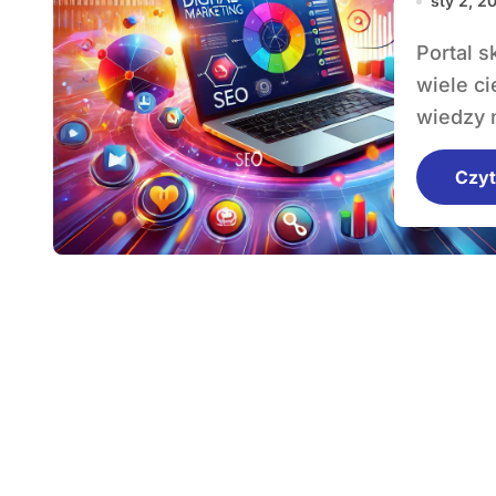
sty 2, 2
Portal skarb-kibica.pl to miejsce, gdzie znajdziecie
wiele ci
wiedzy n
Czyt