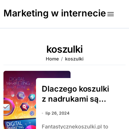
Skip
to
Marketing w internecie
content
koszulki
Home
koszulki
Dlaczego koszulki
z nadrukami są
tak popularne?
lip 26, 2024
Historia, trendy i
Fantastycznekoszulki.pl to