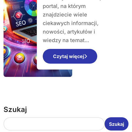
porady na
portal, na którym
fantastycznekosz
znajdziecie wiele
ulki.pl
ciekawych informacji,
nowości, artykułów i
wiedzy na temat...
Czytaj więcej
Szukaj
Szukaj