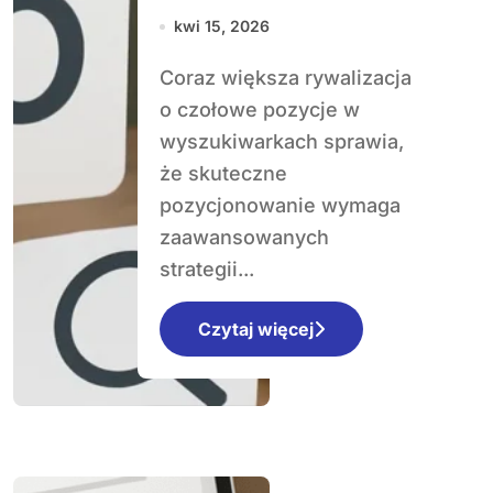
strony na frazy z
kwi 15, 2026
dużą konkurencją
Coraz większa rywalizacja
o czołowe pozycje w
wyszukiwarkach sprawia,
że skuteczne
pozycjonowanie wymaga
zaawansowanych
strategii...
Czytaj więcej