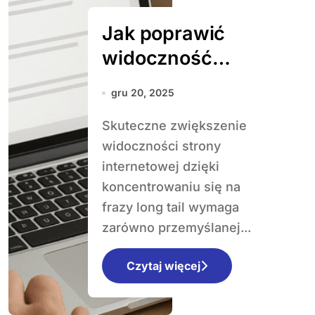
Jak poprawić
widoczność
strony na frazy
gru 20, 2025
long tail
Skuteczne zwiększenie
widoczności strony
internetowej dzięki
koncentrowaniu się na
frazy long tail wymaga
zarówno przemyślanej...
Czytaj więcej