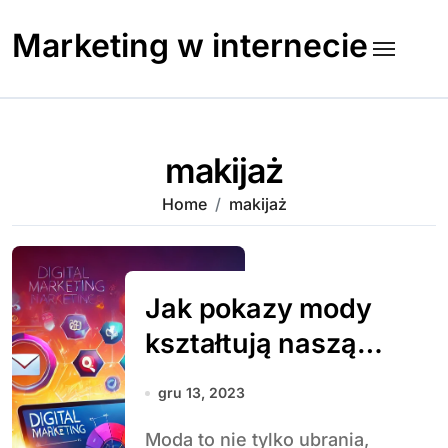
Skip
to
Marketing w internecie
content
makijaż
Home
makijaż
Jak pokazy mody
kształtują naszą
codzienność i
gru 13, 2023
najnowsze trendy
Moda to nie tylko ubrania,