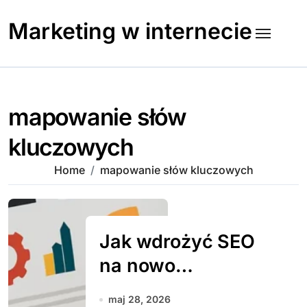
Skip
to
Marketing w internecie
content
mapowanie słów
kluczowych
Home
mapowanie słów kluczowych
Jak wdrożyć SEO
na nowo
uruchamianej
maj 28, 2026