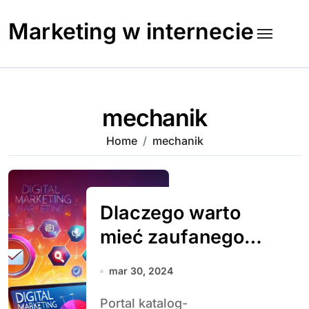
Skip
to
Marketing w internecie
content
mechanik
Home
mechanik
Dlaczego warto
mieć zaufanego
mechanika i
mar 30, 2024
korzystać z usług
Portal katalog-