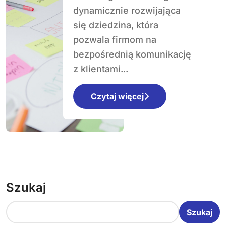
chatboty i
dynamicznie rozwijająca
komunikatory?
się dziedzina, która
pozwala firmom na
bezpośrednią komunikację
z klientami...
Czytaj więcej
Szukaj
Szukaj