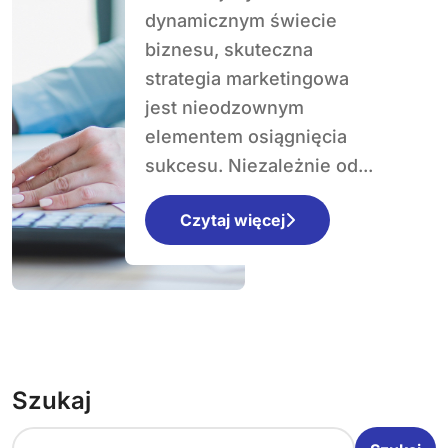
Klucz do sukcesu
dynamicznym świecie
biznesu
biznesu, skuteczna
strategia marketingowa
jest nieodzownym
elementem osiągnięcia
sukcesu. Niezależnie od...
Czytaj więcej
Szukaj