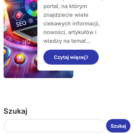
porady na
portal, na którym
fantastycznekosz
znajdziecie wiele
ulki.pl
ciekawych informacji,
nowości, artykułów i
wiedzy na temat...
Czytaj więcej
Szukaj
Szukaj