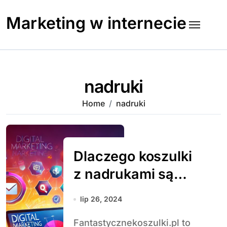
Skip
to
Marketing w internecie
content
nadruki
Home
nadruki
Dlaczego koszulki
z nadrukami są
tak popularne?
lip 26, 2024
Historia, trendy i
Fantastycznekoszulki.pl to