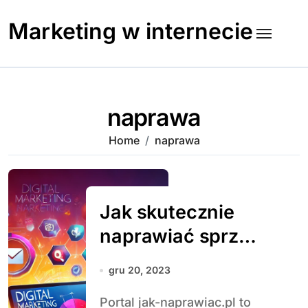
Skip
to
Marketing w internecie
content
naprawa
Home
naprawa
Jak skutecznie
naprawiać sprzęt
elektroniczny i
gru 20, 2023
meble w domu
Portal jak-naprawiac.pl to