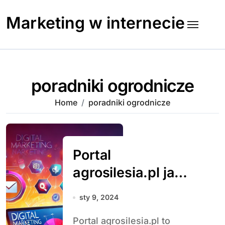
Skip
to
Marketing w internecie
content
poradniki ogrodnicze
Home
poradniki ogrodnicze
Portal
agrosilesia.pl jako
źródło wiedzy i
sty 9, 2024
inspiracji dla
Portal agrosilesia.pl to