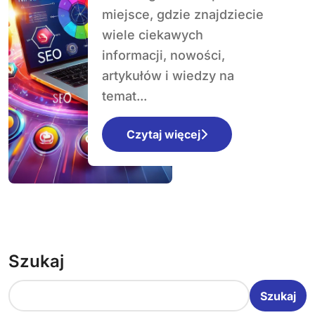
rolników i
miejsce, gdzie znajdziecie
ogrodników
wiele ciekawych
informacji, nowości,
artykułów i wiedzy na
temat...
Czytaj więcej
Szukaj
Szukaj