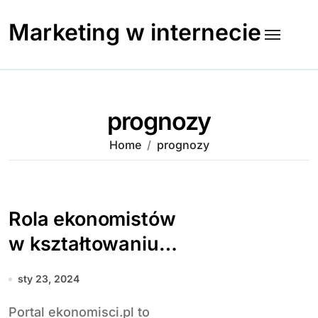
Skip
to
Marketing w internecie
content
prognozy
Home
prognozy
Rola ekonomistów
w kształtowaniu
gospodarki i
sty 23, 2024
wpływ na
Portal ekonomisci.pl to