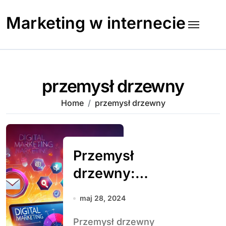
Skip
to
Marketing w internecie
content
przemysł drzewny
Home
przemysł drzewny
Przemysł
drzewny:
kluczowy sektor
maj 28, 2024
gospodarki i jego
Przemysł drzewny