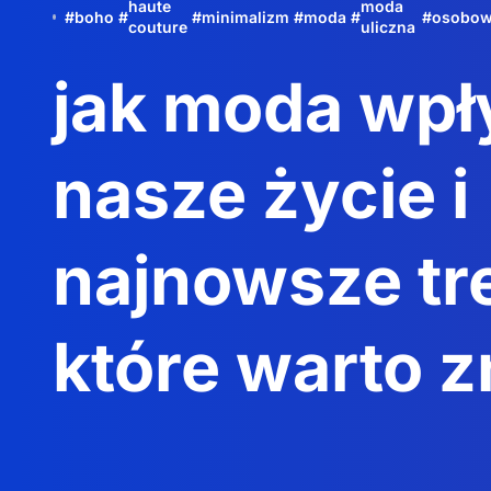
haute
moda
#
boho
#
#
minimalizm
#
moda
#
#
osobow
couture
uliczna
jak moda wpł
nasze życie i
najnowsze tr
które warto 