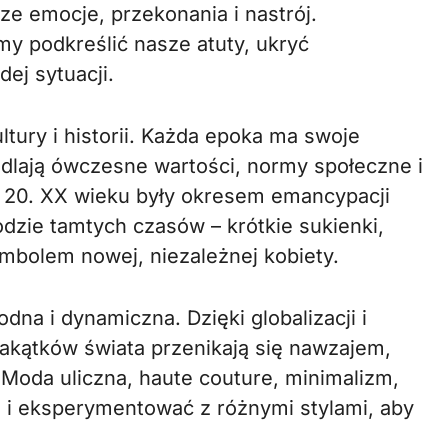
e emocje, przekonania i nastrój.
y podkreślić nasze atuty, ukryć
ej sytuacji.
ury i historii. Każda epoka ma swoje
edlają ówczesne wartości, normy społeczne i
a 20. XX wieku były okresem emancypacji
odzie tamtych czasów – krótkie sukienki,
ymbolem nowej, niezależnej kobiety.
na i dynamiczna. Dzięki globalizacji i
zakątków świata przenikają się nawzajem,
. Moda uliczna, haute couture, minimalizm,
e i eksperymentować z różnymi stylami, aby