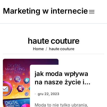
Skip
to
Marketing w internecie
content
haute couture
Home
haute couture
jak moda wpływa
na nasze życie i
najnowsze
gru 22, 2023
trendy, które
Moda to nie tylko ubrania,