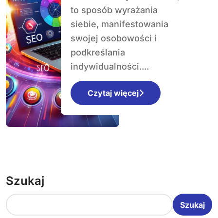
warto znać
to sposób wyrażania
siebie, manifestowania
swojej osobowości i
podkreślania
indywidualności....
Czytaj więcej
Szukaj
Szukaj