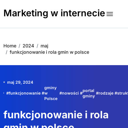
Skip
to
Marketing w internecie
content
Home
2024
maj
funkcjonowanie i rola gmin w polsce
maj 29, 2024
gminy
portal
#
funkcjonowanie
#
w
#
nowości
#
#
rodzaje
#
struk
gminy
Polsce
funkcjonowanie i rola
gmin w polsce