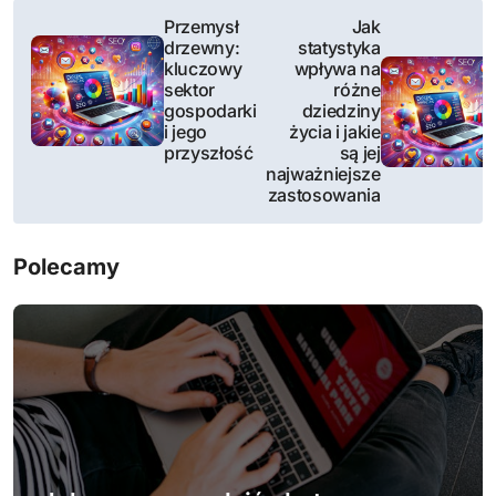
N
Przemysł
Jak
drzewny:
statystyka
a
kluczowy
wpływa na
sektor
różne
w
gospodarki
dziedziny
i jego
życia i jakie
i
przyszłość
są jej
najważniejsze
g
zastosowania
a
Polecamy
c
j
a
w
p