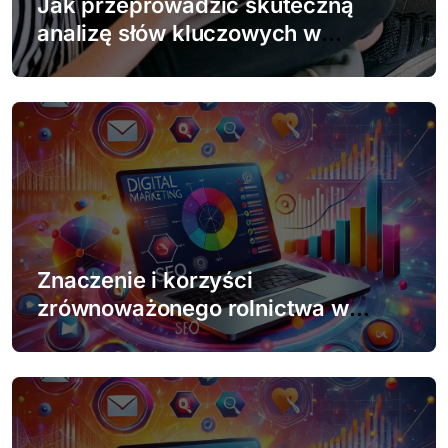
Jak przeprowadzić skuteczną
i
analizę słów kluczowych w
s
darmowych narzędziach
u
Znaczenie i korzyści
zrównoważonego rolnictwa w
dzisiejszym świecie