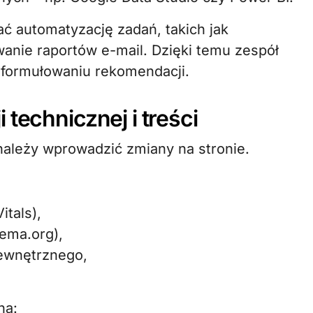
ć automatyzację zadań, takich jak
anie raportów e-mail. Dzięki temu zespół
 formułowaniu rekomendacji.
technicznej i treści
 należy wprowadzić zmiany na stronie.
tals),
ema.org),
wewnętrznego,
na: