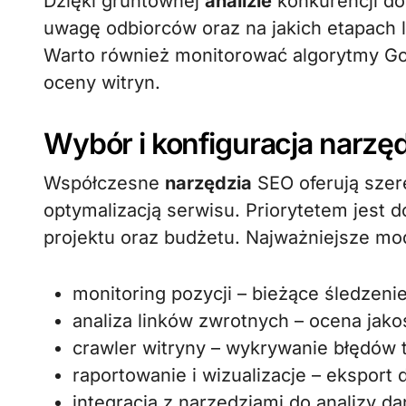
Dzięki gruntownej
analizie
konkurencji dow
uwagę odbiorców oraz na jakich etapach 
Warto również monitorować algorytmy Go
oceny witryn.
Wybór i konfiguracja narzę
Współczesne
narzędzia
SEO oferują szere
optymalizacją serwisu. Priorytetem jest
projektu oraz budżetu. Najważniejsze mo
monitoring pozycji – bieżące śledzen
analiza linków zwrotnych – ocena jakoś
crawler witryny – wykrywanie błędów t
raportowanie i wizualizacje – eksport
integracja z narzędziami do analizy d