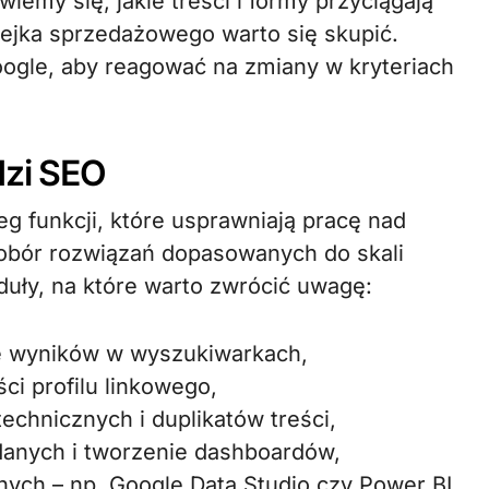
iemy się, jakie treści i formy przyciągają
lejka sprzedażowego warto się skupić.
ogle, aby reagować na zmiany w kryteriach
dzi SEO
g funkcji, które usprawniają pracę nad
 dobór rozwiązań dopasowanych do skali
duły, na które warto zwrócić uwagę:
ie wyników w wyszukiwarkach,
ci profilu linkowego,
echnicznych i duplikatów treści,
 danych i tworzenie dashboardów,
anych – np. Google Data Studio czy Power BI.