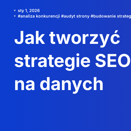
sty 1, 2026
#
analiza konkurencji
#
audyt strony
#
budowanie strateg
Jak tworzyć
strategie SEO
na danych