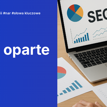
ii
#
nar
#
słowa kluczowe
 oparte