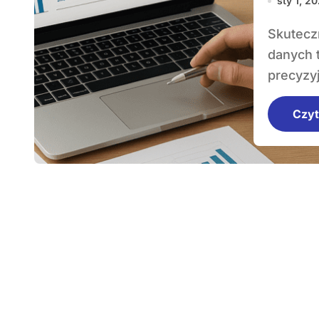
sty 1, 2
Skuteczne budowanie strategii SEO opartych na
danych 
precyzy
Czyt