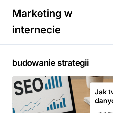
Skip
to
Marketing w
content
internecie
budowanie strategii
Jak t
dany