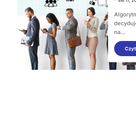
sie 17, 
Algorytm Google to skomplikowany system, który
decyduje
na...
Czyt