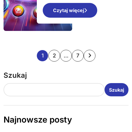
Czytaj więcej
S
1
2
…
7
t
Szukaj
r
o
Szukaj
n
i
Najnowsze posty
c