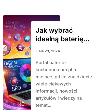
Jak wybrać
idealną baterię
kuchenną i
sie 23, 2024
najnowsze trendy
Portal baterie-
w tej dziedzinie
kuchenne.com.pl to
miejsce, gdzie znajdziecie
wiele ciekawych
informacji, nowości,
artykułów i wiedzy na
temat...