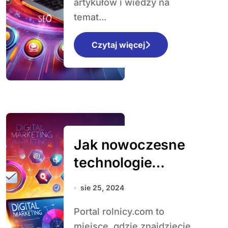
artykułów i wiedzy na
temat...
Czytaj więcej
Jak nowoczesne
technologie
zmieniają
sie 25, 2024
rolnictwo i
Portal rolnicy.com to
przynoszą
miejsce, gdzie znajdziecie