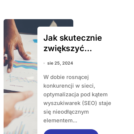
Jak skutecznie
zwiększyć
widoczność
sie 25, 2024
swojej strony w
W dobie rosnącej
internecie?
konkurencji w sieci,
optymalizacja pod kątem
wyszukiwarek (SEO) staje
się nieodłącznym
elementem...