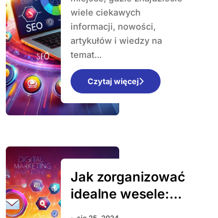
korzyści rolnikom
wiele ciekawych
informacji, nowości,
artykułów i wiedzy na
temat...
Czytaj więcej
Jak zorganizować
idealne wesele:
praktyczny
sie 25, 2024