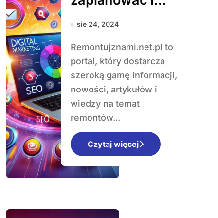
zaplanować i
przeprowadzić
sie 24, 2024
remont
Remontujznami.net.pl to
mieszkania:
portal, który dostarcza
poradnik krok po
szeroką gamę informacji,
kroku
nowości, artykułów i
wiedzy na temat
remontów...
Czytaj więcej