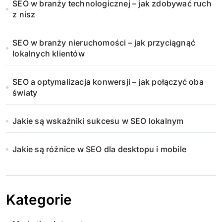
SEO w branży technologicznej – jak zdobywać ruch
o
z nisz
w
SEO w branży nieruchomości – jak przyciągnąć
a
lokalnych klientów
n
SEO a optymalizacja konwersji – jak połączyć oba
i
światy
e
Jakie są wskaźniki sukcesu w SEO lokalnym
w
Jakie są różnice w SEO dla desktopu i mobile
p
i
s
Kategorie
ó