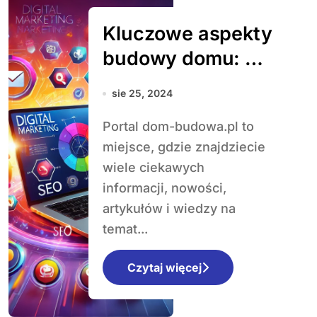
Kluczowe aspekty
budowy domu: od
planowania po
sie 25, 2024
realizację
Portal dom-budowa.pl to
miejsce, gdzie znajdziecie
wiele ciekawych
informacji, nowości,
artykułów i wiedzy na
temat...
Czytaj więcej