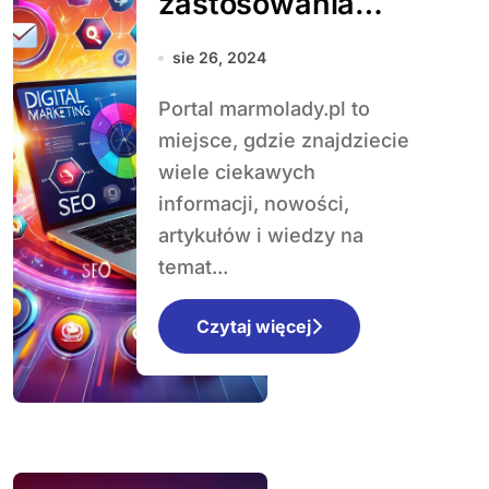
zastosowania
marmolady w
sie 26, 2024
kuchni
Portal marmolady.pl to
miejsce, gdzie znajdziecie
wiele ciekawych
informacji, nowości,
artykułów i wiedzy na
temat...
Czytaj więcej