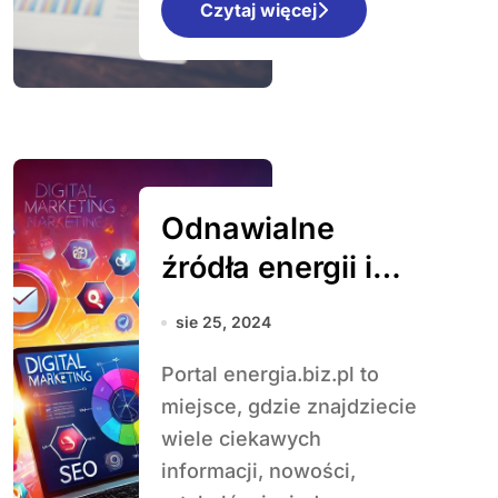
Czytaj więcej
Odnawialne
źródła energii i
efektywność
sie 25, 2024
energetyczna:
Portal energia.biz.pl to
klucz do
miejsce, gdzie znajdziecie
zrównoważonego
wiele ciekawych
rozwoju
informacji, nowości,