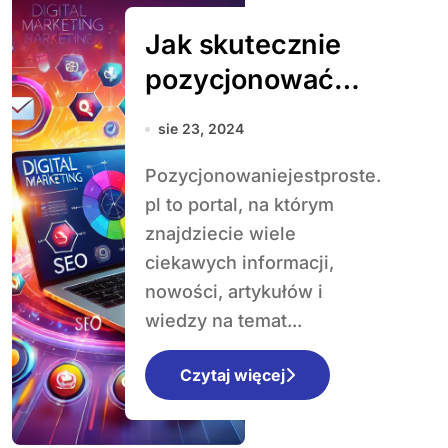
Jak skutecznie
pozycjonować
swoją stronę
sie 23, 2024
internetową:
Pozycjonowaniejestproste.
podstawy i
pl to portal, na którym
zaawansowane
znajdziecie wiele
techniki SEO
ciekawych informacji,
nowości, artykułów i
wiedzy na temat...
Czytaj więcej