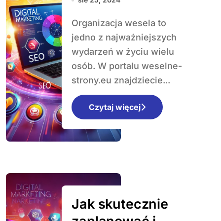
przewodnik krok
Organizacja wesela to
po kroku
jedno z najważniejszych
wydarzeń w życiu wielu
osób. W portalu weselne-
strony.eu znajdziecie...
Czytaj więcej
Jak skutecznie