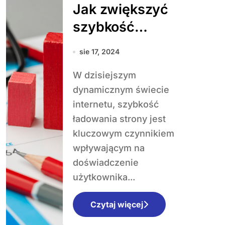
Jak zwiększyć
szybkość
ładowania strony?
sie 17, 2024
Porady
W dzisiejszym
techniczne SEO
dynamicznym świecie
internetu, szybkość
ładowania strony jest
kluczowym czynnikiem
wpływającym na
doświadczenie
użytkownika...
Czytaj więcej