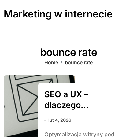
Skip
to
Marketing w internecie
content
bounce rate
Home
bounce rate
SEO a UX –
dlaczego
doświadczenie
lut 4, 2026
użytkownika
Optymalizacja witryny pod