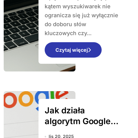
wpływa na
kątem wyszukiwarek nie
ranking
ogranicza się już wyłącznie
do doboru słów
kluczowych czy...
Czytaj więcej
Jak działa
algorytm Google
Helpful Content
lis 20, 2025