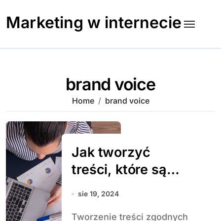
Skip
to
Marketing w internecie
content
brand voice
Home
brand voice
Jak tworzyć
treści, które są
zgodne z głosem
sie 19, 2024
marki (brand
Tworzenie treści zgodnych