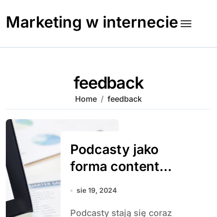
Skip
to
Marketing w internecie
content
feedback
Home
feedback
Podcasty jako
forma content
marketingu – jak
sie 19, 2024
zacząć i jak
Podcasty stają się coraz