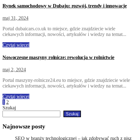
Rynek samochodowy w Dubaju: rozwój, trendy i innowacje
maj 31, 2024
Portal dubaicars.co.uk to miejsce, gdzie znajdziecie wiele
ciekawych informacji, nowości, artykułów i wiedzy na temat...
Czytaj więcej
Nowoczesne maszyny rolnicze: rewolucja w rolnictwie
maj 2, 2024
Portal maszyny-rolnicze24.eu to miejsce, gdzie znajdziecie wiele
ciekawych informacji, nowości, artykułów i wiedzy na temat...
Czytaj więcej
Stronicowanie
1
2
Szukaj
wpisów
Szukaj
Najnowsze posty
SEO w branży technologicznej – jak zdobywać ruch z nisz