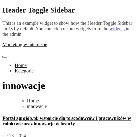
Skip
Header Toggle Sidebar
to
content
This is an example widget to show how the Header Toggle Sidebar
looks by default. You can add custom widgets from the
widgets
in
the admin.
Marketing w internecie
Home
Kategorie
innowacje
Home
innowacje
Portal agrojob.pl: wsparcie dla pracodawców i pracowników w
rolnictwie oraz innowacje w branży
sie 13, 2024