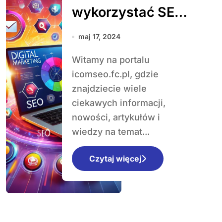
wykorzystać SEO
do zwiększenia
maj 17, 2024
widoczności
Witamy na portalu
strony
icomseo.fc.pl, gdzie
internetowej
znajdziecie wiele
ciekawych informacji,
nowości, artykułów i
wiedzy na temat...
Czytaj więcej