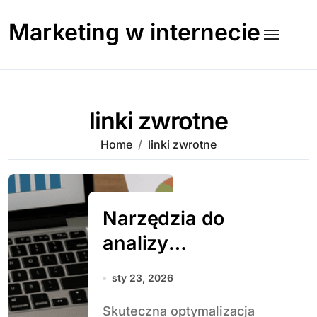
Skip
to
Marketing w internecie
content
linki zwrotne
Home
linki zwrotne
Narzędzia do
analizy
backlinków –
sty 23, 2026
porównanie
Skuteczna optymalizacja