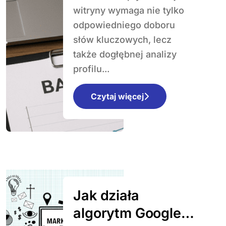
topowych opcji
witryny wymaga nie tylko
odpowiedniego doboru
słów kluczowych, lecz
także dogłębnej analizy
profilu...
Czytaj więcej
Jak działa
algorytm Google?