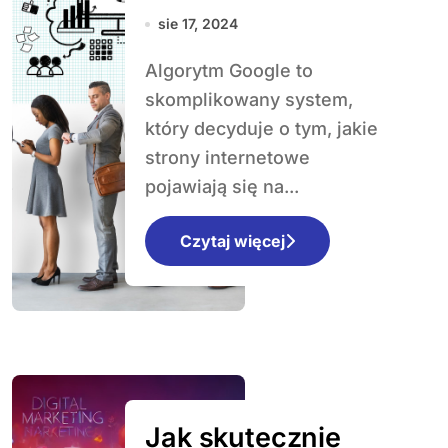
Czynniki
sie 17, 2024
rankingowe SEO
Algorytm Google to
w 2024 roku
skomplikowany system,
który decyduje o tym, jakie
strony internetowe
pojawiają się na...
Czytaj więcej
Jak skutecznie