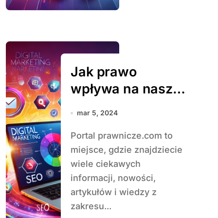
Jak prawo
wpływa na nasze
codzienne życie i
mar 5, 2024
najnowsze
Portal prawnicze.com to
zmiany w polskim
miejsce, gdzie znajdziecie
systemie
wiele ciekawych
prawnym
informacji, nowości,
artykułów i wiedzy z
zakresu...