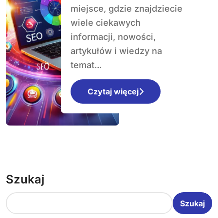
miejsce, gdzie znajdziecie
systemie
wiele ciekawych
prawnym
informacji, nowości,
artykułów i wiedzy na
temat...
Czytaj więcej
Szukaj
Szukaj