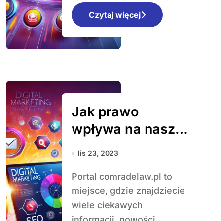
Czytaj więcej
Jak prawo
wpływa na nasze
codzienne życie i
lis 23, 2023
najnowsze
Portal comradelaw.pl to
zmiany w polskim
miejsce, gdzie znajdziecie
systemie
wiele ciekawych
prawnym
informacji, nowości,