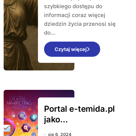
szybkiego dostępu do
informacji coraz więcej
dziedzin życia przenosi się
do...
Czytaj więcej
Portal e-temida.pl
jako
niezastąpione
sie 6, 2024