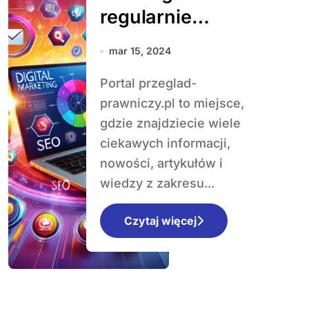
regularnie
odwiedzać portal
mar 15, 2024
przeglad-
Portal przeglad-
prawniczy.pl?
prawniczy.pl to miejsce,
gdzie znajdziecie wiele
ciekawych informacji,
nowości, artykułów i
wiedzy z zakresu...
Czytaj więcej