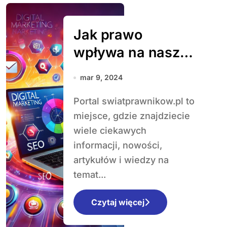
Jak prawo
wpływa na nasze
codzienne życie i
mar 9, 2024
najnowsze
Portal swiatprawnikow.pl to
zmiany w polskim
miejsce, gdzie znajdziecie
systemie
wiele ciekawych
prawnym
informacji, nowości,
artykułów i wiedzy na
temat...
Czytaj więcej