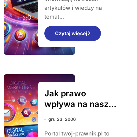
artykułów i wiedzy na
temat...
Czytaj więcej
Jak prawo
wpływa na nasze
codzienne życie i
gru 23, 2006
najważniejsze
Portal twoj-prawnik.pl to
zmiany w polskim