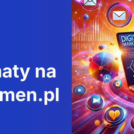
aty na
4men.pl