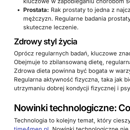
kluczowe w zapobieganiu chorobom se
Prostata:
Rak prostaty to jedna z na
mężczyzn. Regularne badania prostaty
skuteczne leczenie.
Zdrowy styl życia
Oprócz regularnych badań, kluczowe znac
Obejmuje to zbilansowaną dietę, regularn
Zdrowa dieta powinna być bogata w warzy
Regularna aktywność fizyczna, taka jak b
utrzymaniu dobrej kondycji fizycznej i ps
Nowinki technologiczne: C
Technologia to kolejny temat, który cies
time4men.pl
. Nowinki technologiczne nie 