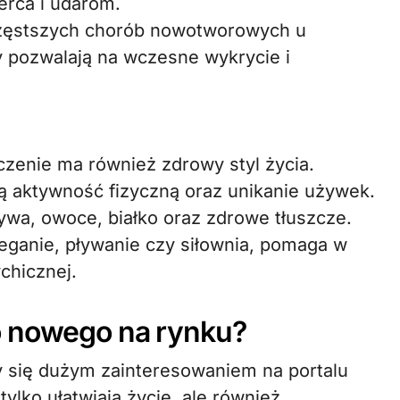
rca i udarom.
jczęstszych chorób nowotworowych u
 pozwalają na wczesne wykrycie i
zenie ma również zdrowy styl życia.
ą aktywność fizyczną oraz unikanie używek.
wa, owoce, białko oraz zdrowe tłuszcze.
ieganie, pływanie czy siłownia, pomaga w
ychicznej.
o nowego na rynku?
zy się dużym zainteresowaniem na portalu
tylko ułatwiają życie, ale również