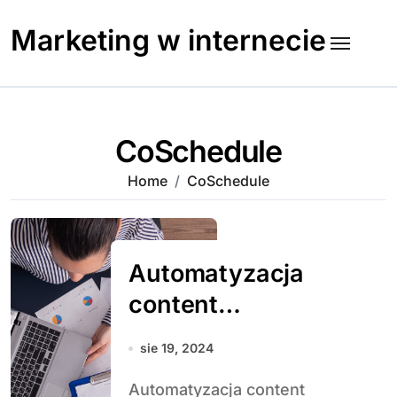
Skip
to
Marketing w internecie
content
CoSchedule
Home
CoSchedule
Automatyzacja
content
marketingu – jakie
sie 19, 2024
narzędzia warto
Automatyzacja content