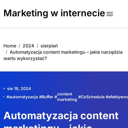
Skip
to
Marketing w internecie
content
Home
2024
sierpień
Automatyzacja content marketingu – jakie narzędzia
warto wykorzystać?
sie 19, 2024
content
#
automatyzacja
#
Buffer
#
#
CoSchedule
#
efektywn
marketing
Automatyzacja content