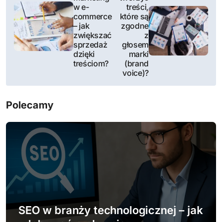
a
w e-
treści,
commerce
które są
w
– jak
zgodne
zwiększać
z
i
sprzedaż
głosem
dzięki
marki
g
treściom?
(brand
voice)?
a
c
Polecamy
j
a
w
p
i
SEO w branży technologicznej – jak