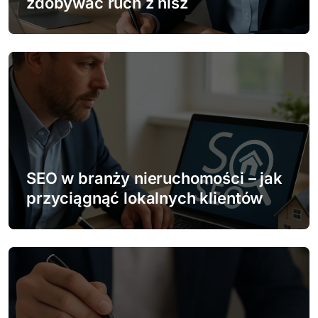
zdobywać ruch z nisz
s
u
SEO w branży nieruchomości – jak
przyciągnąć lokalnych klientów